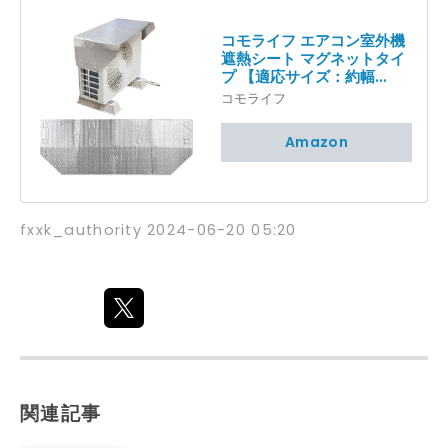
コモライフ エアコン室外機
遮熱シート マグネットタイ
プ 【適応サイズ：約幅
80cm以下×奥行き39cm
コモライフ
以下】 遮熱シート エアコン
室外機カバー 保護 アルミ
Amazon
シート 遮熱 日除け ネオジ
ム磁石 3層構造 ワンタッチ
簡単取り付け 乗せるだけ 節
電対策 電力削減 省エネ エ
コ 工具不要 ひさし 直射日
fxxk_authority
2024-06-20 05:20
光 雨 雪 汚れ 対策
関連記事