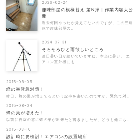
2026-02-24
趣味部屋の模様替え 第N弾 | 作業内容大公
開
過去何回やったか覚えてないのですが、この三連
休で趣味部屋の…
2024-07-31
そろそろひと雨欲しいところ
連日暑い日が続いていますね。本当に暑い。 エ
アコン室外機にも…
2015-08-05
蜂の巣緊急対策！
昨日、蜂の巣が増えてるという記事を書いたのですが、緊急で対…
2015-08-04
蜂の巣が増えた！
以前に自室の窓に蜂の巣が出来たと書きましたが、どうも他にも…
2015-03-10
設計時に要検討！エアコンの設置場所